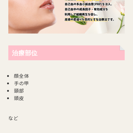
治療部位
顔全体
手の甲
頸部
頭皮
など